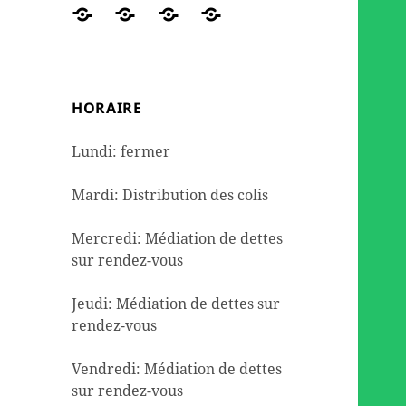
des
travaux
de
DE
Réseaux
ORGANIGRAMME
NOUS
Contact
colis
et
seconde
DETTES
sociaux
AIDER
de
l’aménagement
mains
dépannage
HORAIRE
alimentaire
Lundi: fermer
Mardi: Distribution des colis
Mercredi: Médiation de dettes
sur rendez-vous
Jeudi: Médiation de dettes sur
rendez-vous
Vendredi: Médiation de dettes
sur rendez-vous