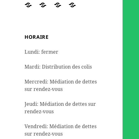
des
travaux
de
DE
Réseaux
ORGANIGRAMME
NOUS
Contact
colis
et
seconde
DETTES
sociaux
AIDER
de
l’aménagement
mains
dépannage
HORAIRE
alimentaire
Lundi: fermer
Mardi: Distribution des colis
Mercredi: Médiation de dettes
sur rendez-vous
Jeudi: Médiation de dettes sur
rendez-vous
Vendredi: Médiation de dettes
sur rendez-vous