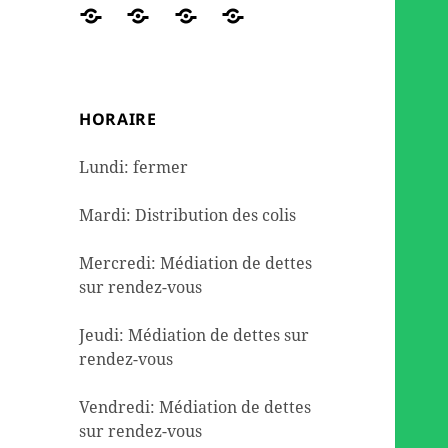
des
travaux
de
DE
Réseaux
ORGANIGRAMME
NOUS
Contact
colis
et
seconde
DETTES
sociaux
AIDER
de
l’aménagement
mains
dépannage
HORAIRE
alimentaire
Lundi: fermer
Mardi: Distribution des colis
Mercredi: Médiation de dettes
sur rendez-vous
Jeudi: Médiation de dettes sur
rendez-vous
Vendredi: Médiation de dettes
sur rendez-vous