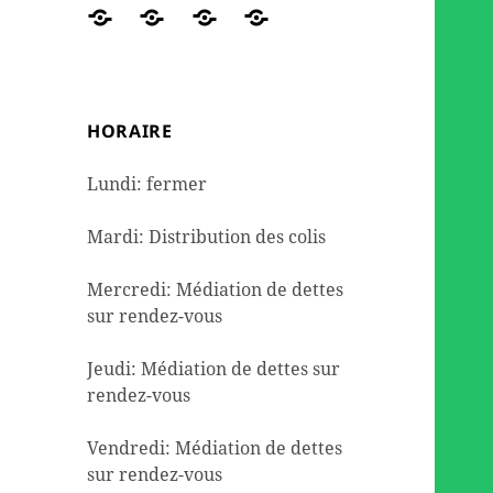
des
travaux
de
DE
Réseaux
ORGANIGRAMME
NOUS
Contact
colis
et
seconde
DETTES
sociaux
AIDER
de
l’aménagement
mains
dépannage
HORAIRE
alimentaire
Lundi: fermer
Mardi: Distribution des colis
Mercredi: Médiation de dettes
sur rendez-vous
Jeudi: Médiation de dettes sur
rendez-vous
Vendredi: Médiation de dettes
sur rendez-vous