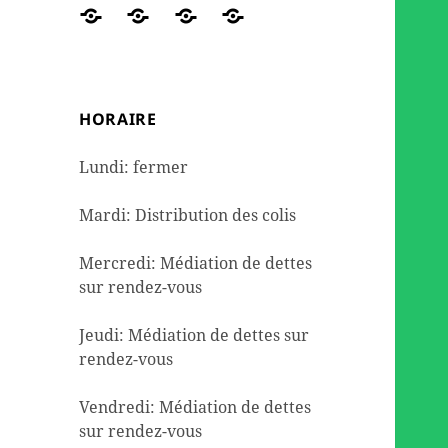
des
travaux
de
DE
Réseaux
ORGANIGRAMME
NOUS
Contact
colis
et
seconde
DETTES
sociaux
AIDER
de
l’aménagement
mains
dépannage
HORAIRE
alimentaire
Lundi: fermer
Mardi: Distribution des colis
Mercredi: Médiation de dettes
sur rendez-vous
Jeudi: Médiation de dettes sur
rendez-vous
Vendredi: Médiation de dettes
sur rendez-vous