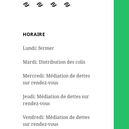
des
travaux
de
DE
Réseaux
ORGANIGRAMME
NOUS
Contact
colis
et
seconde
DETTES
sociaux
AIDER
de
l’aménagement
mains
dépannage
HORAIRE
alimentaire
Lundi: fermer
Mardi: Distribution des colis
Mercredi: Médiation de dettes
sur rendez-vous
Jeudi: Médiation de dettes sur
rendez-vous
Vendredi: Médiation de dettes
sur rendez-vous