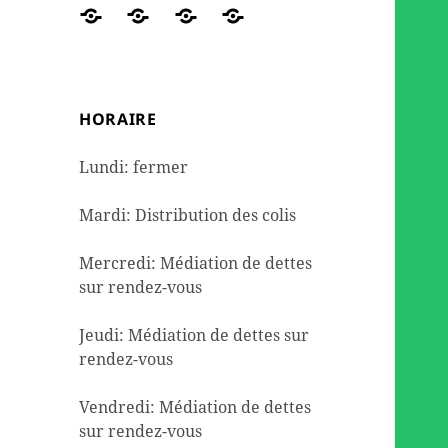
des
travaux
de
DE
Réseaux
ORGANIGRAMME
NOUS
Contact
colis
et
seconde
DETTES
sociaux
AIDER
de
l’aménagement
mains
dépannage
HORAIRE
alimentaire
Lundi: fermer
Mardi: Distribution des colis
Mercredi: Médiation de dettes
sur rendez-vous
Jeudi: Médiation de dettes sur
rendez-vous
Vendredi: Médiation de dettes
sur rendez-vous