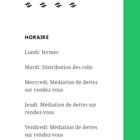
des
travaux
de
DE
Réseaux
ORGANIGRAMME
NOUS
Contact
colis
et
seconde
DETTES
sociaux
AIDER
de
l’aménagement
mains
dépannage
HORAIRE
alimentaire
Lundi: fermer
Mardi: Distribution des colis
Mercredi: Médiation de dettes
sur rendez-vous
Jeudi: Médiation de dettes sur
rendez-vous
Vendredi: Médiation de dettes
sur rendez-vous