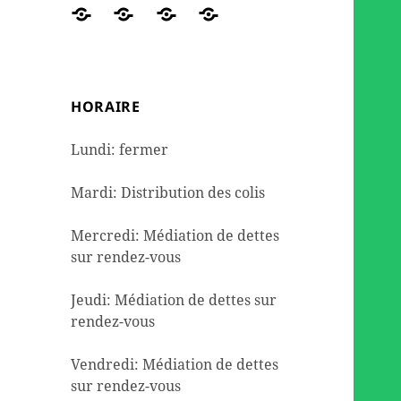
des
travaux
de
DE
Réseaux
ORGANIGRAMME
NOUS
Contact
colis
et
seconde
DETTES
sociaux
AIDER
de
l’aménagement
mains
dépannage
HORAIRE
alimentaire
Lundi: fermer
Mardi: Distribution des colis
Mercredi: Médiation de dettes
sur rendez-vous
Jeudi: Médiation de dettes sur
rendez-vous
Vendredi: Médiation de dettes
sur rendez-vous