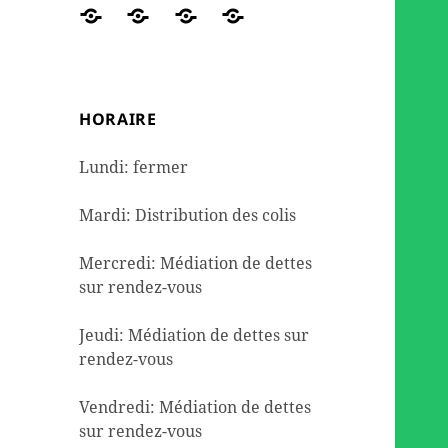
des
travaux
de
DE
Réseaux
ORGANIGRAMME
NOUS
Contact
colis
et
seconde
DETTES
sociaux
AIDER
de
l’aménagement
mains
dépannage
HORAIRE
alimentaire
Lundi: fermer
Mardi: Distribution des colis
Mercredi: Médiation de dettes
sur rendez-vous
Jeudi: Médiation de dettes sur
rendez-vous
Vendredi: Médiation de dettes
sur rendez-vous